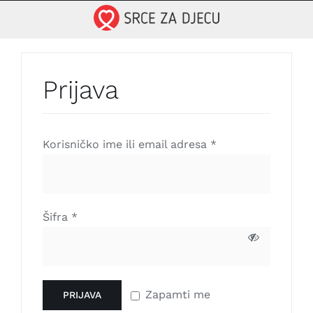
Skip
to
content
Prijava
Korisničko ime ili email adresa
*
Šifra
*
Zapamti me
PRIJAVA