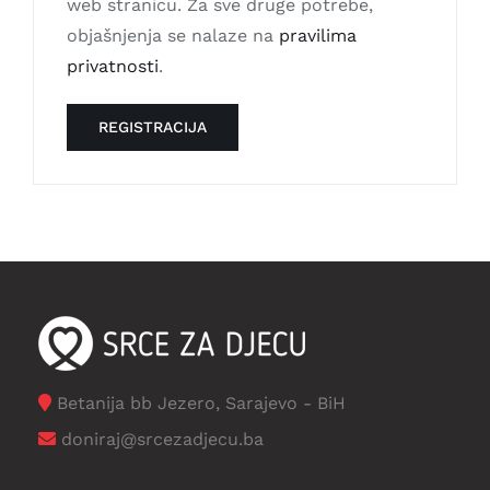
web stranicu. Za sve druge potrebe,
objašnjenja se nalaze na
pravilima
privatnosti
.
REGISTRACIJA
Betanija bb Jezero, Sarajevo - BiH
doniraj@srcezadjecu.ba