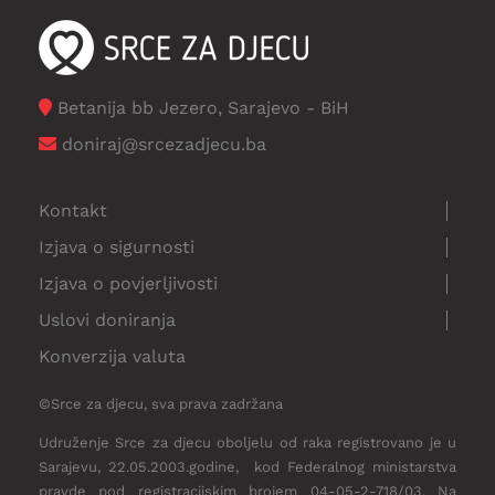
Betanija bb Jezero, Sarajevo - BiH
doniraj@srcezadjecu.ba
Kontakt
Izjava o sigurnosti
Izjava o povjerljivosti
Uslovi doniranja
Konverzija valuta
©Srce za djecu, sva prava zadržana
Udruženje Srce za djecu oboljelu od raka registrovano je u
Sarajevu, 22.05.2003.godine, kod Federalnog ministarstva
pravde pod registracijskim brojem 04-05-2-718/03. Na