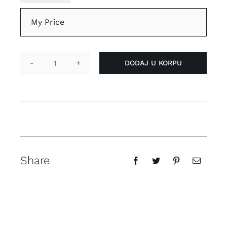
KM
DODAJ U KORPU
Mladice
i
obrazovanje
količina
Share