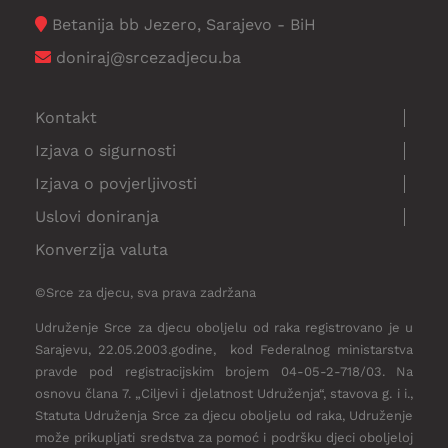
Betanija bb Jezero, Sarajevo - BiH
doniraj@srcezadjecu.ba
Kontakt
Izjava o sigurnosti
Izjava o povjerljivosti
Uslovi doniranja
Konverzija valuta
©Srce za djecu, sva prava zadržana
Udruženje Srce za djecu oboljelu od raka registrovano je u
Sarajevu, 22.05.2003.godine, kod Federalnog ministarstva
pravde pod registracijskim brojem 04-05-2-718/03. Na
osnovu člana 7. „Ciljevi i djelatnost Udruženja“, stavova g. i i.,
Statuta Udruženja Srce za djecu oboljelu od raka, Udruženje
može prikupljati sredstva za pomoć i podršku djeci oboljeloj