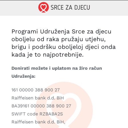
Skip
to
content
Programi Udruženja Srce za djecu
oboljelu od raka pružaju utjehu,
brigu i podršku oboljeloj djeci onda
kada je to najpotrebnije.
Donirati možete i uplatom na žiro račun
Udruženja:
161 00000 388 900 27
Raiffeisen bank d.d. BiH
BA39161 00000 388 900 27
SWIFT code RZBABA2S
Raiffeisen bank d.d. BiH,