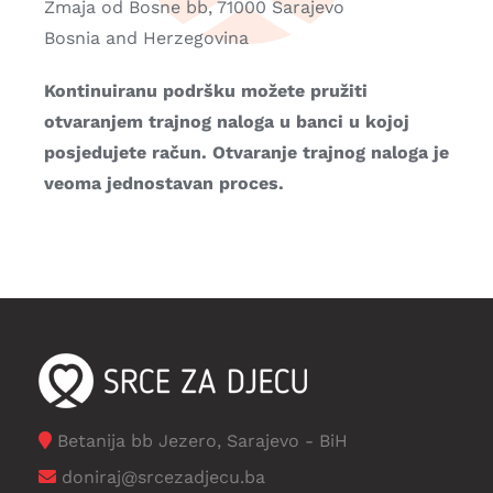
Zmaja od Bosne bb, 71000 Sarajevo
Bosnia and Herzegovina
Kontinuiranu podršku možete pružiti
otvaranjem trajnog naloga u banci u kojoj
posjedujete račun. Otvaranje trajnog naloga je
veoma jednostavan proces.
Betanija bb Jezero, Sarajevo - BiH
doniraj@srcezadjecu.ba